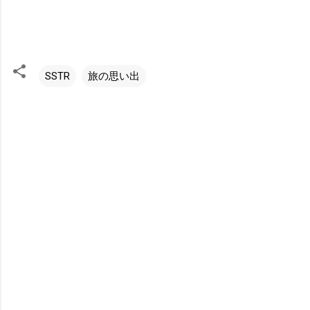
SSTR
旅の思い出
コ
メ
ン
ト