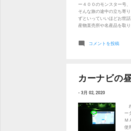
ー４００のモンスター号、
イ
そんな旅の途中の立ち寄り
バ
ずといっていいほどお世話
ド
産物直売所や名産品を取り
以
す。 そんな道の駅ですが
ま
り）。 全国の道の駅一覧
コメントを投稿
がどこにあるのかを、Ｇｏ
日本地図が塗りつぶされて
カーナビの
-
3月 02, 2020
わ
ー
Ｍ
使