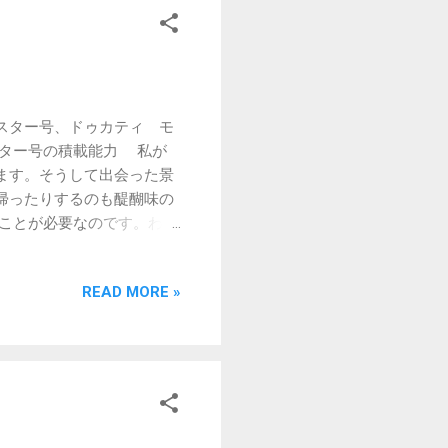
スター号、ドゥカティ モ
スター号の積載能力 私が
ます。そうして出会った景
帰ったりするのも醍醐味の
ことが必要なのです。わが
ンデムシートが覆われてお
ら、わが家のモンスター号
READ MORE »
と思われるグラブバーもど
ムシートにバッグをくくり
ですが、バッグのくくりつ
した。 モンスター号に自作
やや古い車体なので、社外
できませんでした。 とい
た。 ！注意！後日、このリ