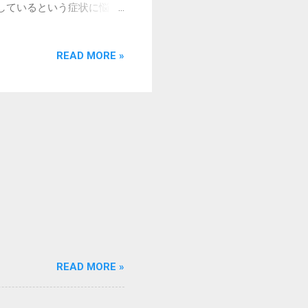
しているという症状に悩ま
ビには大抵、昼モードと夜
でもカーナビが見やすいよ
READ MORE »
ます。一方、夜モードは、
イトとして、暗がりに慣れ
 クルマに取り付けられて
情報を取得していて、その
の点灯状況から、昼か夜か
て、昼モード、夜モードを
明るさを検出して切り替え
ナビは、その名の通り”ポ
るため、クルマとは電源ケー
のカーナビのようにヘッド
では、どうやって昼モー
かが判るので、たとえば、
６時までは夜モードとす
READ MORE »
・日の入りの時刻は変わる
、冬場は暗くなってからも