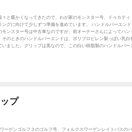
キャリアを取り付けた鉄パイプが破断したため、使用を取りやめま
アキャリアは、失敗例となります。 自作したリアキャリア この
々と暖かくなってきたので、わが家のモンスター号、ドゥカティ
デムシートの後方に平らなスペースが確保できたので、ちょっと大
リングに向けて少しずつ準備を進めています。 ハンドルバーエン
りました。 自作リアキャリアを取り付けたモンスター号の外観 
のモンスター号は中古車なのですが、前オーナーさんによってハン
は否めませんが、それほど目立たない感じに仕上がったのではない
。そのときのハンドルバーエンドは、ポリプロピレン製っぽい乳白
ツーリングに行きたいものです。
ていました。グリップは黒なので、この白い樹脂製のハンドルバー
を見て交換しようと思っていました。 しかしこのハンドルによる
にはしっくりこなくて、悩んだ末、標準ハンドルに戻しました。 
事はコチラ 標準ハンドルに戻したら、ハンドルバーエンドもかっ
かと期待していたのですが、仕上がってきたのは黒い樹脂製のハン
ハンドルに戻してもらったときのハンドルバーエンド 以前ついて
くなりましたが、チープさは否めません。 ハンドルバーエンド（
たＳＲＸ号、ヤマハＳＲＸ４００、のハンドルバーエンドはメタル
マップ
が付いていました。 そこで、今回、このハンドルバーエンドを社
た。ツーリングの準備、ではないですね。 近所のバイク用品店で
のハンドルバーエンドがあって悩みましたが、あまり目立たず、高
られた、ＰＯＳＨさんのソリッドバーエンド ユニバーサル マッ
ワーゲンゴルフ３のゴルフ号、フォルクスワーゲンレイトバスのバ
した。 標準ハンドルについていたハンドルバーエンドは嵌め込ん