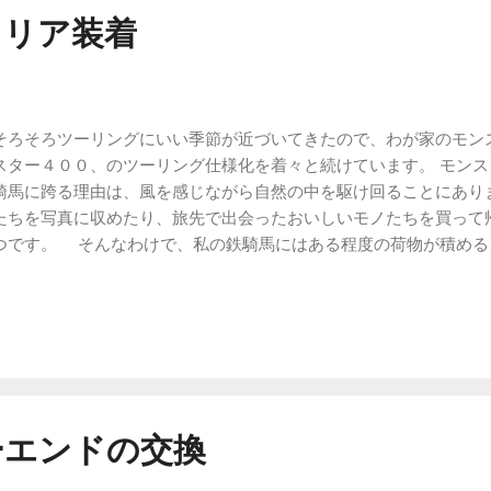
ャリア装着
ろそろツーリングにいい季節が近づいてきたので、わが家のモン
スター４００、のツーリング仕様化を着々と続けています。 モン
騎馬に跨る理由は、風を感じながら自然の中を駆け回ることにあり
たちを写真に収めたり、旅先で出会ったおいしいモノたちを買って
つです。 そんなわけで、私の鉄騎馬にはある程度の荷物が積める
のモンスター号は、本来であればかっこいいリアカウルによってタ
、リアに荷物を積むことは難しい状態となっています。しかしなが
わが家に来た時には、そのリアカウルは取り払われており、社外品
が取り付けられていたのでした。 このような状態ですと、タンデ
けることで、私にとっては十分な荷物積載能力を発揮できていたの
方がしっくりこず、ここがツーリングに向けての課題と感じていま
アキャリアを取り付ける わが家のモンスター号は２００４年式と
ーエンドの交換
のリアキャリアを探したのですが入手可能なものを見つけることが
わけで、モンスター号に取りつけるリアキャリアを自作してみまし