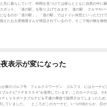
と共に暮らしていて、時間を見つけては彼らとともに自然の中に
ヤーで挟み込んで捩じれば容易に取り外すことができました。そこ
スポット、「道の駅」を取り上げてみます。 道の駅 クルマやバ
ーエンドを１９ｍｍ用ラバー（大）を取り付けてハンドルバーに差
になるのが「道の駅」。「道の駅」ではトイレ休憩といっただけ
にあるネジを締め込んで、ハンドルバーエンドを固定します。 新
揃えたお土産物屋さんが併設されているので、そこで地の物を物
前より、強そうな感じになりましたが、それほど主張するわけで
、２０２０年３月の時点で全国に１１６０駅あるそうです（ 道の
とまったのではないでしょうか。
マップ 関東近辺の「道の駅」には立ち寄ることが多いのですが、
ｏｇｌｅマップにプロットしてみました。 道の駅一覧マップ 全
しまいました。いつかはすべての「道の駅」を回ってみたいもの
昼夜表示が変になった
が家のゴルフ号、フォルクスワーゲン ゴルフ３、にはカーナビ
タブルナビ”ＹＰＢ５５４”を使用しています。このカーナビは、そ
ＡＰＬＵＳポータブルナビを不慮の事故で故障させてしまったため
用していました。 ところがこのカーナビ、いつの頃からか、日が