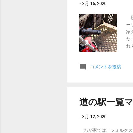
-
3月 15, 2020
ア
リ
段
ン
ー
な
家
感
た
て
れ
機
私
コメントを投稿
記
い
準
な
っ
道の駅一覧
の
し
-
3月 12, 2020
類
じ
わが家では、フォルクス
ま