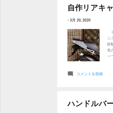
自作リアキ
-
3月 20, 2020
そ
ン
鉄
色
一
家
り
コメントを投稿
が
き
つ
け
リ
ハンドルバ
品
う