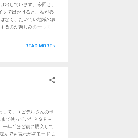
駆け出しています。今回は、
にＰＯＳＨさんのハンドル
イクで出かけると、私が必
しこみ、ハンドルバーエン
ではなく、たいてい地域の農
調したハンドルバーエンド
色するのが楽しみの一つで
もなく、なかなかシックに
駅公式ホームページ よ
この際、全国の「道の駅」
READ MORE »
部プロットすると、なんと
です。
として、ユピテルさんのポ
れまで使っていたＰＳＰ＋
、一年半ほど前に購入して
沈んでも表示が昼モードに