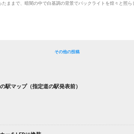
ったままで、暗闇の中で白基調の背景でバックライトを煌々と照ら
れていました。 取りつけタイプのカーナビの昼夜モード カーナ
ードというものが備わっていると思います。昼モードは明るい車内
に、白っぽい背景の地図に、バックライトも明るめにしていたりし
内が暗いことを想定して、黒っぽい背景の地図に、暗めのバックラ
目に不必要に明るい光を入れないようにしてくれているようです。
るカーナビの場合、クルマから電源だけでなく走行速度情報などの
その他の投稿
報の一つにヘッドライトの点灯状況があります。このヘッドライト
というより、ヘッドライトを必要とする明るさかどうか）を判断し
り替えることができます。もっとも、最近のクルマは、直接周囲の
いるかもしれませんね。 ポータブルナビの昼夜モード ポータブル
タブル”なので、クルマから容易に取り外しできるようになってい
て 道の駅マップ（指定道の駅発表前）
ルしか繋がないものが多いと思います。そのため、取りつけタイプ
イトの点灯状況から周囲の明るさを推測することができません。 
、夜モードを切り替えているのでしょうか。 時刻が判れば昼か夜
前６時から午後６時までは昼モードとし、午後６時から翌朝の午前
、ということができそうです。しかしながら、季節によって日の出
で、これだと夏場はまだ明るいうちに夜モードになってしまったり
ばらく昼モードが続くといった感じになり、適切な切...