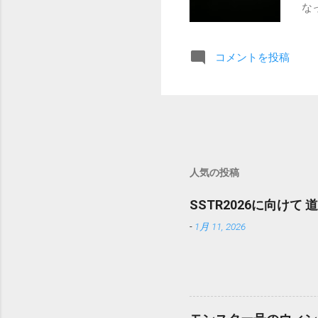
な
さ
モ
コメントを投稿
う
車
た
い
情
（
切
人気の投稿
て
ー
SSTR2026に向け
ブ
-
1月 11, 2026
ラ
ド
午
る
の
し