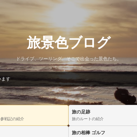
スキップしてメイン コンテンツに移動
旅景色ブログ
ドライブ、ツーリング。そこで出会った景色たち。
います
旅の足跡
の参戦記の紹介
旅のルートの紹介
旅の相棒 ゴルフ