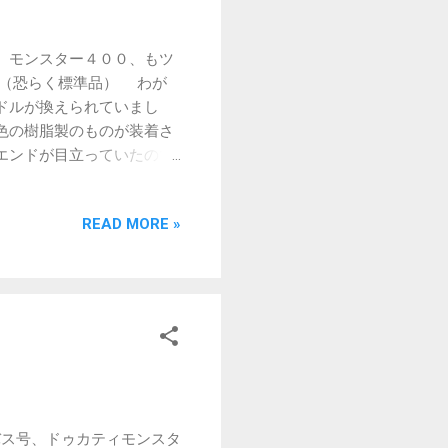
した。ここで紹介した自作
リアキャリアによって、タ
 モンスター４００、もツ
きめのバッグも搭載可能に
ド（恐らく標準品） わが
多少武骨になってしまった
ドルが換えられていまし
でしょうか。時間を見つけ
色の樹脂製のものが装着さ
エンドが目立っていたので
ライディングポジションが
標準ハンドルに戻したときの
READ MORE »
こいいものになるのではな
ドルバーエンドでした。 標
いた白いものよりは目立た
社外品） 以前の愛馬であ
っぽい、もう少し豪華なも
外品に交換することにしま
見たところ、たくさんの種
級感が漂っているように感
トカラーシリーズを選択し
ス号、ドゥカティモンスタ
であるだけのようで、プラ