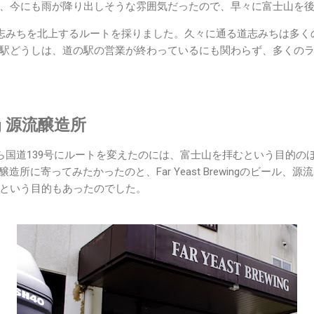
、今にも雨が降り出しそうな雰囲気だったので、早々に富士山を後
志みちを北上するルートを採りました。久々に通る道志みちは多く
駅どうしは、道の駅の営業が終わっているにも関わらず、多くの
wing 源流醸造所
ら国道139号にルートを変えたのには、富士山を拝むという目的のほ
ngの源流醸造所に寄ってみたかったのと、Far Yeast Brewingのビー
という目的もあったのでした。