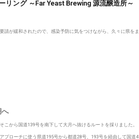
グ ～Far Yeast Brewing 源流醸造所～
要請が緩和されたので、感染予防に気をつけながら、久々に県をま
湖へ
こから国道139号を南下して大月へ抜けるルートを採りました。
プローチに使う県道195号から都道28号、193号を経由して国道4