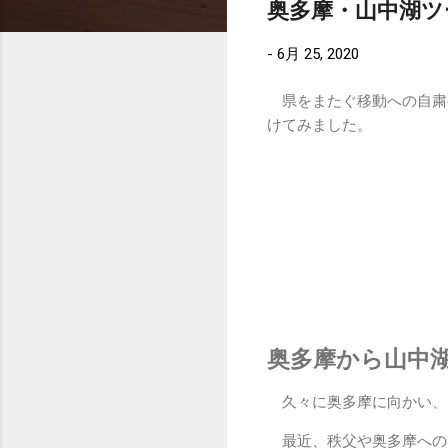
奥多摩・山中湖ツーリン
-
6月 25, 2020
県をまたぐ移動への自粛
けてみました。
奥多摩から山中
久々に奥多摩に向かい、そ
最近、秩父や奥多摩へのア