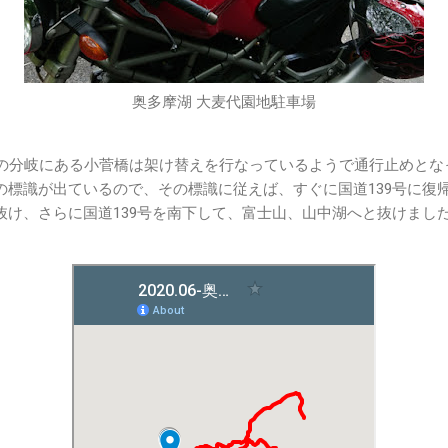
奥多摩湖 大麦代園地駐車場
との分岐にある小菅橋は架け替えを行なっているようで通行止めと
路の標識が出ているので、その標識に従えば、すぐに国道139号に復
へ抜け、さらに国道139号を南下して、富士山、山中湖へと抜けまし