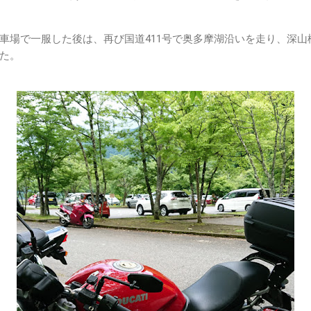
場で一服した後は、再び国道411号で奥多摩湖沿いを走り、深山橋
た。