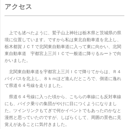
アクセス
上でも述べたように、鷲子山上神社は栃木県と茨城県の県
境に位置しています。ですから私は東北自動車道を北上し、
栃木都賀ＪＣＴで北関東自動車道に入って東に向かい、北関
東自動車道 宇都宮上三川ＩＣで一般道に降りるルートで向
かいました。
北関東自動車道を宇都宮上三川ＩＣで降りてからは、Ｒ４
バイパスを北上し、８ｋｍほど進んだところで、側道に逸れ
て県道６４号線を走りました。
県道６４号線に入った頃から、こちらの車線にも反対車線
にも、バイク乗りの集団がやけに目につくようになりまし
た。ツインリンクもてぎで何かイベントでもあったのかなと
漫然と思っていたのですが、しばらくして、周囲の景色に見
覚えがあることに気付きました。