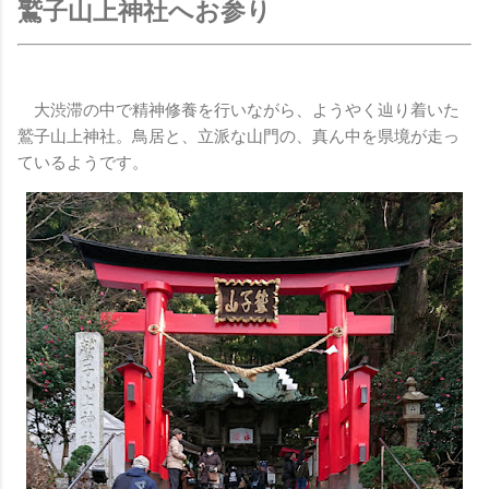
鷲子山上神社へお参り
大渋滞の中で精神修養を行いながら、ようやく辿り着いた
鷲子山上神社。鳥居と、立派な山門の、真ん中を県境が走っ
ているようです。