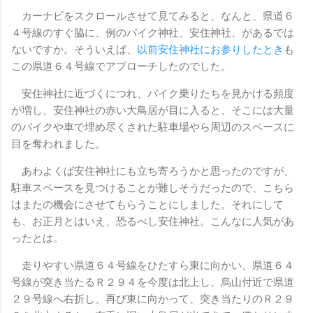
カーナビをスクロールさせて見てみると、なんと、県道６
４号線のすぐ脇に、例のバイク神社、安住神社、があるでは
ないですか。そういえば、
以前安住神社にお参りしたとき
も
この県道６４号線でアプローチしたのでした。
安住神社に近づくにつれ、バイク乗りたちを見かける頻度
が増し、安住神社の赤い大鳥居が目に入ると、そこには大量
のバイクや車で埋め尽くされた駐車場やら周辺のスペースに
目を奪われました。
あわよくば安住神社にも立ち寄ろうかと思ったのですが、
駐車スペースを見つけることが難しそうだったので、こちら
はまたの機会にさせてもらうことにしました。それにして
も、お正月とはいえ、恐るべし安住神社。こんなに人気があ
ったとは。
走りやすい県道６４号線をひたすら東に向かい、県道６４
号線が突き当たるＲ２９４を今度は北上し、烏山付近で県道
２９号線へ右折し、再び東に向かって、突き当たりのＲ２９