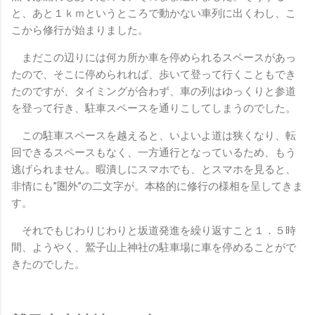
と、あと１ｋｍというところで動かない車列に出くわし、こ
こから修行が始まりました。
まだこの辺りには何カ所か車を停められるスペースがあっ
たので、そこに停められれば、歩いて登って行くこともでき
たのですが、タイミングが合わず、車の列はゆっくりと参道
を登って行き、駐車スペースを通りこしてしまうのでした。
この駐車スペースを越えると、いよいよ道は狭くなり、転
回できるスペースもなく、一方通行となっているため、もう
逃げられません。暇潰しにスマホでも、とスマホを見ると、
非情にも”圏外”の二文字が。本格的に修行の様相を呈してきま
す。
それでもじわりじわりと坂道発進を繰り返すこと１．５時
間、ようやく、鷲子山上神社の駐車場に車を停めることがで
きたのでした。